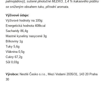
palmojádrový), sušené plnotučné MLÉKO, 1,4 % kakaového prášku
se sníženým obsahem tuku, přírodní aromata.
Výživové údaje:
Výživové hodnoty na 100g:
Energetická hodnota 408kcal
Sacharidy 86,4g
Mastné kyseliny nasycené 3g
Bílkoviny 1g
Tuky 5,6g
Vláknina 0,5g
Cukry 67,2g
Sůl 0,03g
Výrobce:
Nestlé Česko s.r.o., Mezi Vodami 2035/31, 143 20 Praha
30