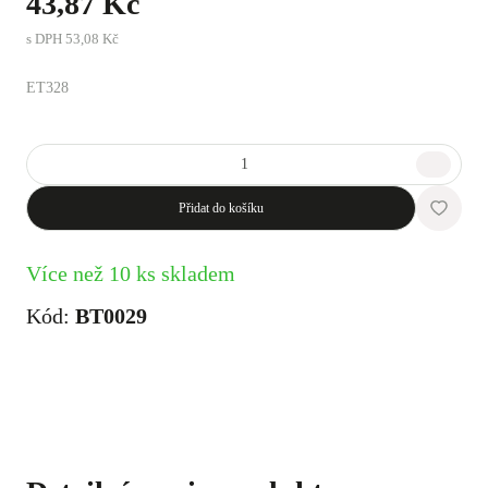
43,87 Kč
s DPH
53,08 Kč
ET328
Přidat do košíku
Více než 10 ks skladem
Kód:
BT0029