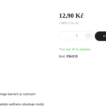
12,90 Kč
s DPH
15,61 Kč
Př
Více než 10 ks skladem
Kód:
PR4159
ntage barvách je stylovým
arbidu wolframu obsahuje modrý