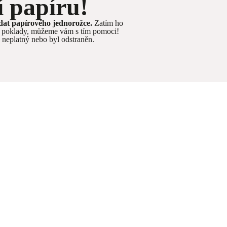
í papíru!
edat papírového jednorožce.
Zatím ho
né poklady, můžeme vám s tím pomoci!
e neplatný nebo byl odstraněn.