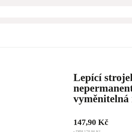
Lepící strojek
nepermanent
vyměnitelná
147,90 Kč
s DPH
178,96 Kč