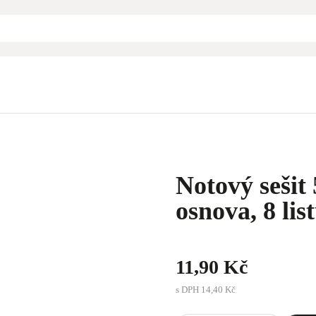
Notový sešit
osnova, 8 lis
11,90 Kč
s DPH
14,40 Kč