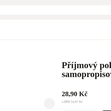
Příjmový pok
samopropisov
28,90 Kč
s DPH
34,97 Kč