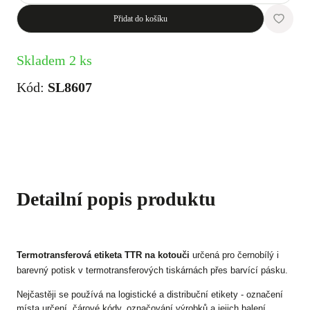
Přidat do košíku
Skladem 2 ks
Kód:
SL8607
Detailní popis produktu
Termotransferová etiketa TTR na kotouči
určená pro černobílý i
barevný potisk v termotransferových tiskárnách přes barvící pásku.
Nejčastěji se používá na logistické a distribuční etikety - označení
místa určení, čárové kódy, označování výrobků a jejich balení.