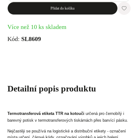
Přidat do košíku
Více než 10 ks skladem
Kód:
SL8609
Detailní popis produktu
Termotransferová etiketa TTR na kotouči
určená pro černobílý i
barevný potisk v termotransferových tiskárnách přes barvící pásku.
Nejčastěji se používá na logistické a distribuční etikety - označení
místa určení, čárové kódy, označování výrobků a jejich balení.