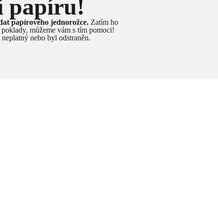
í papíru!
edat papírového jednorožce.
Zatím ho
né poklady, můžeme vám s tím pomoci!
e neplatný nebo byl odstraněn.