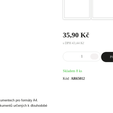
35,90 Kč
s DPH
43,44 Kč
Př
Skladem 8 ks
Kód:
AR65012
okumentech pro formáty A4.
 dokumentů určených k dlouhodobé