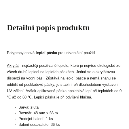
Detailní popis produktu
Polypropylenová
l
epící páska
pro univerzální použití.
Akrylát
- nejčastěji používané lepidlo, které je nejvíce ekologické ze
všech druhů lepidel na lepicích páskách. Jedná se o akrylátovou
disperzi na vodní bázi. Zůstává na lepicí pásce a nemá snahu se
oddělit od podkladové pásky, je stabilní při dlouhodobém vystavení
UV záření. Avšak aplikovaná páska spolehlivě lepí při teplotách od 0
°C až do 60 °C. Lepicí páska je při odvíjení hlučná.
Barva: žlutá
Rozměr: 48 mm x 66 m
Prodejní balení: 1 ks
Balení dodavatele: 36 ks