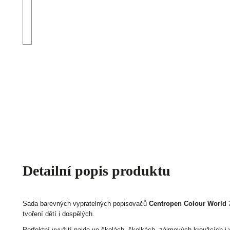
Detailní popis produktu
Sada barevných vypratelných popisovačů
Centropen Colour World 
tvoření dětí i dospělých.
Perfektní využití najde ve školách, školkách, zájmových kroužcích i