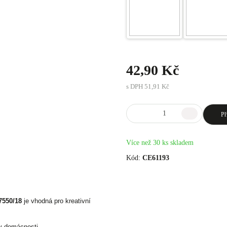
42,90 Kč
s DPH
51,91 Kč
Př
Více než 30 ks skladem
Kód:
CE61193
7550/18
je vhodná pro kreativní
 v domácnosti.