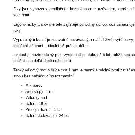
Fixy jsou vybaveny ventilačním bezpečnostním uzávěrem, který snižu
vdechnutí.
Ergonomicky tvarované tělo zajišťuje pohodlný úchop, což usnadňuje 
ruky.
Vypratelný inkoust je zdravotně nezávadný a nabízí živé, syté barvy, 
oblečení při praní – ideální při práci s dětmi.
Inkoust je navíc odolný proti vyschnutí po dobu až 5 let, takže popi
použití i po delší době nečinnosti.
Tenký válcový hrot o šířce cca 1 mm je pevný a odolný proti zatlače
stopu bez nežádoucího rozmazání.
Mix barev
Šíře stopy: 1 mm
Válcový hrot
Balení: 18 ks
Prodejní balení: 1 bal
Balení dodavatele: 24 bal