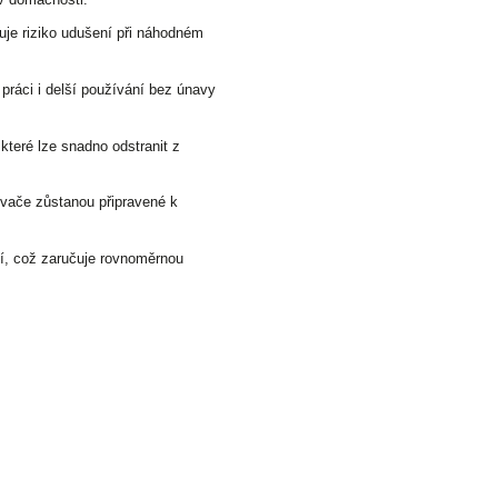
je riziko udušení při náhodném
práci i delší používání bez únavy
které lze snadno odstranit z
sovače zůstanou připravené k
ní, což zaručuje rovnoměrnou