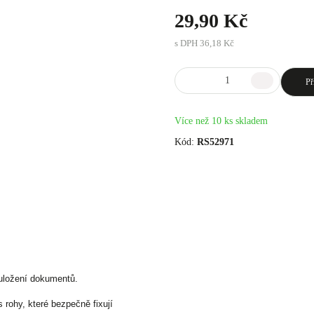
29,90 Kč
s DPH
36,18 Kč
Př
Více než 10 ks skladem
Kód:
RS52971
uložení dokumentů.
 rohy, které bezpečně fixují