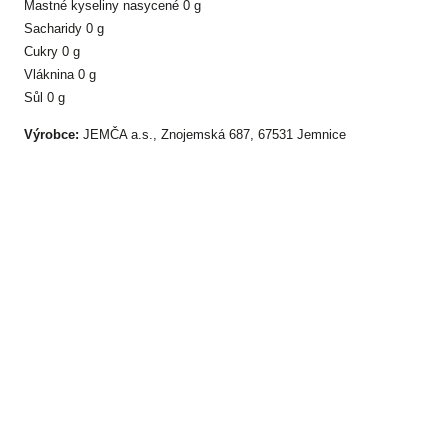
Mastné kyseliny nasycené 0 g
Sacharidy 0 g
Cukry 0 g
Vláknina 0 g
Sůl 0 g
Výrobce:
JEMČA a.s., Znojemská 687, 67531 Jemnice