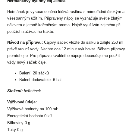
Heřmánkový bylinný čaj Jemča
.
Heřmánek je vysoce ceněná léčivá rostlina s mimořádně širokým a
všestranným užitím. Připravený nápoj se vyznačuje světle žlutým
nálevem a jemně kořeněným aroma. Hojně využíván zejména při
potížích zažívacího traktu.
Návod na přípravu:
Čajový sáček vložte do šálku a zalijte 250 ml
právě vroucí vody. Nechte cca 12 minut vyluhovat. Během přípravy
promíchejte. Pro přípravu kvalitního nápoje doporučujeme použít
vždy nový sáček čaje.
Balení: 20 sáčků
Balení dodavatele: 6 bal
Složení:
heřmánek
Výživové údaje:
Výživové hodnoty na 100 ml:
Energetická hodnota 0 kJ
Bílkoviny 0 g
Tuky 0 g