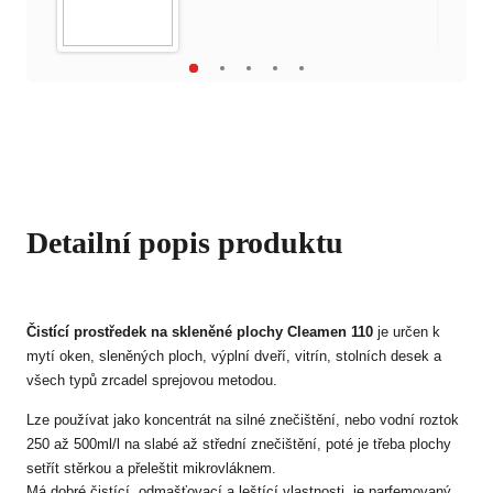
Detailní popis produktu
Čistící prostředek na skleněné plochy Cleamen 110
je určen k
mytí oken, sleněných ploch, výplní dveří, vitrín, stolních desek a
všech typů zrcadel sprejovou metodou.
Lze používat jako koncentrát na silné znečištění, nebo vodní roztok
250 až 500ml/l na slabé až střední znečištění, poté je třeba plochy
setřít stěrkou a přeleštit mikrovláknem.
Má dobré čistící, odmašťovací a leštící vlastnosti, je parfemovaný