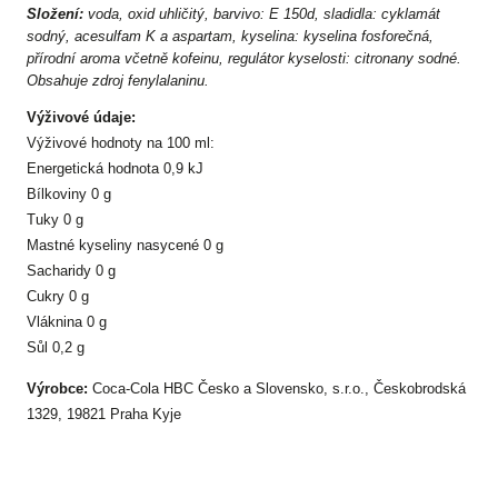
Složení:
voda, oxid uhličitý, barvivo: E 150d, sladidla: cyklamát
sodný, acesulfam K a aspartam, kyselina: kyselina fosforečná,
přírodní aroma včetně kofeinu, regulátor kyselosti: citronany sodné.
Obsahuje zdroj fenylalaninu.
Výživové údaje:
Výživové hodnoty na 100 ml:
Energetická hodnota 0,9 kJ
Bílkoviny 0 g
Tuky 0 g
Mastné kyseliny nasycené 0 g
Sacharidy 0 g
Cukry 0 g
Vláknina 0 g
Sůl 0,2 g
Výrobce:
Coca-Cola HBC Česko a Slovensko, s.r.o., Českobrodská
1329, 19821 Praha Kyje