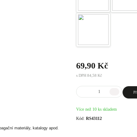
69,90 Kč
s DPH
84,58 Kč
Př
Více než 10 ks skladem
Kód:
RS43112
.
agační materiály, katalogy apod.