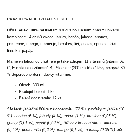
Relax 100% MULTIVITAMIN 0,3L PET
Džus Relax 100%
multivitamín s dužinou je namíchán z unikátní
kombinace 14 druhů ovoce: jablko, banán, jahoda, ananas,
pomeranč, mango, maracuja, broskev, liči, guava, opuncie, kiwi,
limetka, papája.
Má nejen lahodnou chuť, ale je také zdrojem 11 vitamínů (vitamin A,
C, E a skupina vitaminů B). Sklenice (200 ml) této šťávy pokrývá 30
% doporučené denní dávky vitamínů.
Obsah: 300 ml
Prodejní balení: 1 ks
Balení dodavatele: 12 ks
Složení:
jablečná šťáva z koncentrátu (72 %), protlaky z: jablka (16
%), banánu (6 %), jahody (4 %), mrkve (1 %), broskve (0,05 %),
guavy (0,01 %), papáji (0,02 %), šťávy z koncentrátu z: ananasu
(0,4 %), pomeranče (0,3 %), manga (0,1 %), maracuji (0,05 %), liči