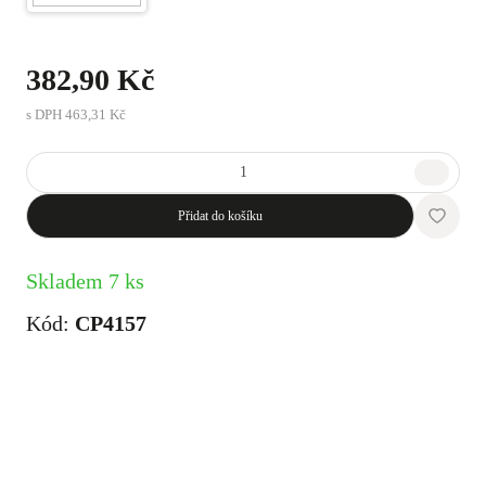
382,90 Kč
s DPH
463,31 Kč
Přidat do košíku
Skladem 7 ks
Kód:
CP4157