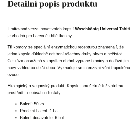
Detailní popis produktu
Limitovaná verze inovativních kapslí
Waschkönig Universal Tahiti
je vhodná pro barevné i bílé tkaniny.
Tři komory se speciální enzymatickou recepturou znamenají, že
jedna kapsle důkladně odstraní všechny druhy skvrn a nečistot.
Celuláza obsažená v kapslích chrání vyprané tkaniny a dodává jim
nový vzhled po delší dobu. Vyznačuje se intenzivní vůní tropického
ovoce.
Ekologický a veganský produkt. Kapsle jsou šetrné k životnímu
prostředí - neobsahují fosfáty.
Balení: 50 ks
Prodejní balení: 1 bal
Balení dodavatele: 6 bal