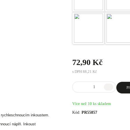
72,90 Kč
s DPH
88,21 Kč
Př
Více než 10 ks skladem
Kód:
PR55857
rychleschnoucím inkoustem.
hnoucí náplň. Inkoust