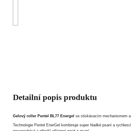
Detailní popis produktu
Gelový roller Pentel BL77 Energel
se stiskávacím mechanismem a 
Technologie Pentel EnerGel kombinuje super hladké psaní a rychlesc
nevynechává a přináší příjemní pocit z psaní.