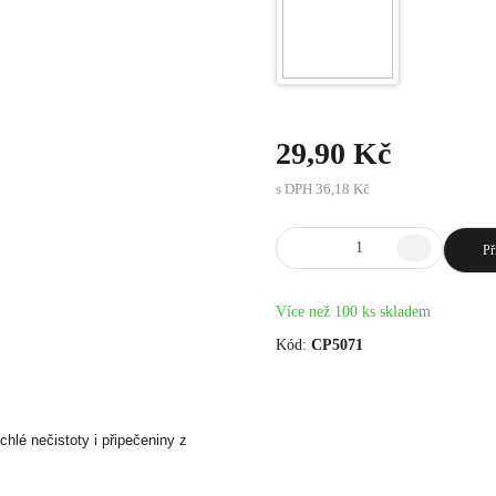
29,90 Kč
s DPH
36,18 Kč
Př
Více než 100 ks skladem
Kód:
CP5071
chlé nečistoty i připečeniny z