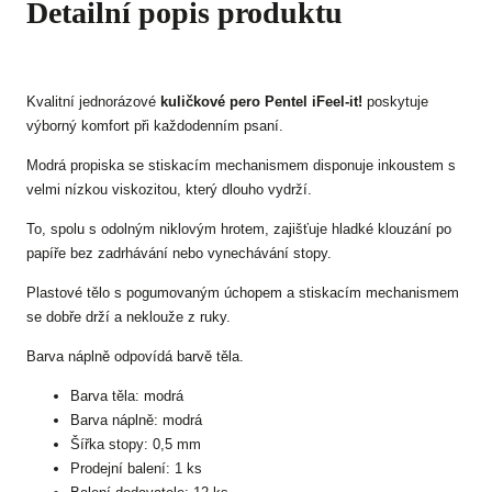
Detailní popis produktu
Kvalitní jednorázové
kuličkové pero Pentel iFeel-it!
poskytuje
výborný komfort při každodenním psaní.
Modrá propiska se stiskacím mechanismem disponuje inkoustem s
velmi nízkou viskozitou, který dlouho vydrží.
To, spolu s odolným niklovým hrotem, zajišťuje hladké klouzání po
papíře bez zadrhávání nebo vynechávání stopy.
Plastové tělo s pogumovaným úchopem a stiskacím mechanismem
se dobře drží a neklouže z ruky.
Barva náplně odpovídá barvě těla.
Barva těla: modrá
Barva náplně: modrá
Šířka stopy: 0,5 mm
Prodejní balení: 1 ks