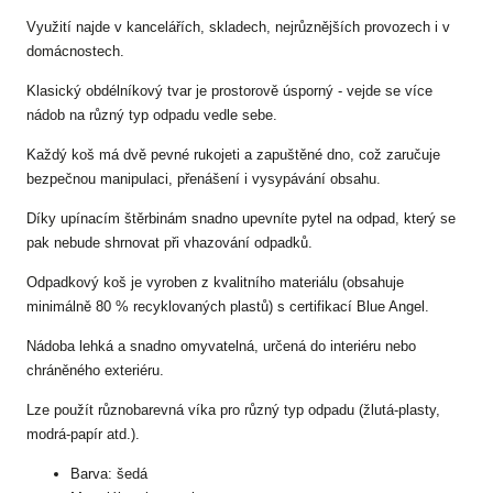
Využití najde v kancelářích, skladech, nejrůznějších provozech i v
domácnostech.
Klasický obdélníkový tvar je prostorově úsporný - vejde se více
nádob na různý typ odpadu vedle sebe.
Každý koš má dvě pevné rukojeti a zapuštěné dno, což zaručuje
bezpečnou manipulaci, přenášení i vysypávání obsahu.
Díky upínacím štěrbinám snadno upevníte pytel na odpad, který se
pak nebude shrnovat při vhazování odpadků.
Odpadkový koš je vyroben z kvalitního materiálu (obsahuje
minimálně 80 % recyklovaných plastů) s certifikací Blue Angel.
Nádoba lehká a snadno omyvatelná, určená do interiéru nebo
chráněného exteriéru.
Lze použít různobarevná víka pro různý typ odpadu (žlutá-plasty,
modrá-papír atd.).
Barva: šedá