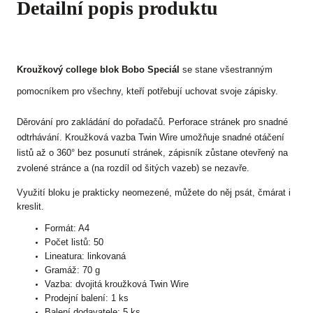
Detailní popis produktu
Kroužkový college blok Bobo Speciál
se stane všestranným
pomocníkem pro všechny, kteří potřebují uchovat svoje zápisky.
Děrování pro zakládání do pořadačů. Perforace stránek pro snadné
odtrhávání. Kroužková vazba Twin Wire umožňuje snadné otáčení
listů až o 360° bez posunutí stránek, zápisník zůstane otevřený na
zvolené stránce a (na rozdíl od šitých vazeb) se nezavře.
Využití bloku je prakticky neomezené, můžete do něj psát, čmárat i
kreslit.
Formát: A4
Počet listů: 50
Lineatura: linkovaná
Gramáž: 70 g
Vazba: dvojitá kroužková Twin Wire
Prodejní balení: 1 ks
Balení dodavatele: 5 ks