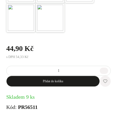
44,90 Kč
s DPH
54,33 Kč
Přidat do košíku
Skladem 9 ks
Kód:
PR56511