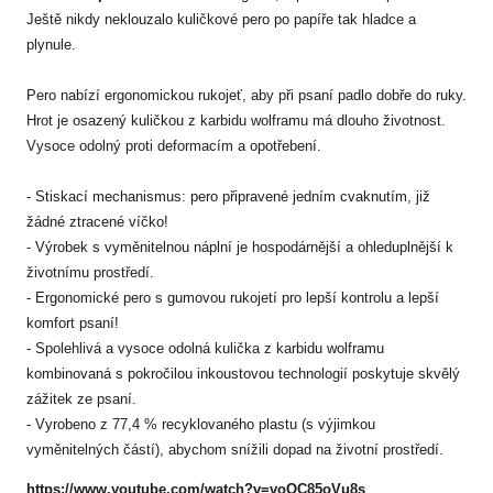
Ještě nikdy neklouzalo kuličkové pero po papíře tak hladce a
plynule.
Pero nabízí ergonomickou rukojeť, aby při psaní padlo dobře do ruky.
Hrot je osazený kuličkou z karbidu wolframu má dlouho životnost.
Vysoce odolný proti deformacím a opotřebení.
- Stiskací mechanismus: pero připravené jedním cvaknutím, již
žádné ztracené víčko!
- Výrobek s vyměnitelnou náplní je hospodárnější a ohleduplnější k
životnímu prostředí.
- Ergonomické pero s gumovou rukojetí pro lepší kontrolu a lepší
komfort psaní!
- Spolehlivá a vysoce odolná kulička z karbidu wolframu
kombinovaná s pokročilou inkoustovou technologií poskytuje skvělý
zážitek ze psaní.
- Vyrobeno z 77,4 % recyklovaného plastu (s výjimkou
vyměnitelných částí), abychom snížili dopad na životní prostředí.
https://www.youtube.com/watch?v=voOC85oVu8s