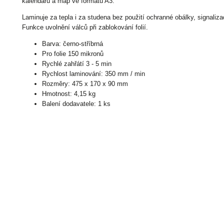
kalendářů a map ve formátu A3.
Laminuje za tepla i za studena bez použití ochranné obálky, signaliza
Funkce uvolnění válců při zablokování folií.
Barva: černo-stříbrná
Pro folie 150 mikronů
Rychlé zahřátí 3 - 5 min
Rychlost laminování: 350 mm / min
Rozměry: 475 x 170 x 90 mm
Hmotnost: 4,15 kg
Balení dodavatele: 1 ks