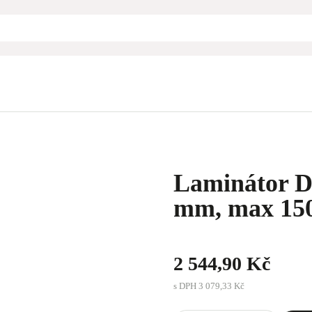
Laminátor D
mm, max 150
2 544,90 Kč
s DPH
3 079,33 Kč