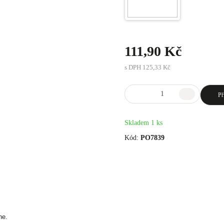
111,90 Kč
s DPH
125,33 Kč
Př
Skladem 1 ks
Kód:
PO7839
ne.