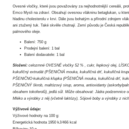
Ovesné vločky, které jsou považovány za nejhodnotnější cereálii, pro
Emco Mysli na zdraví. Obsahují ovesnou vlákninu betaglukan, u které
hladinu cholesterolu v krvi. Dále jsou bohatým a přírodní zdrojem vlá
ani ztužený tuk. Také skvěle chutnají. Zemí původu je Česká republi
palmového oleje.
Balení: 750 g
Prodejní balení: 1 bal
Balení dodavatele: 1 bal
Složení:
celozrnné OVESNÉ vločky 52 % , cukr, řepkový olej, L
kukuřičný extrudát (PŠENIČNÁ mouka, kukuřičná drť, kukuřičná krup
PŠENIČNO-kukuřičná křupka (PŠENIČNÁ mouka, kukuřičná drť, kukuř
PŠENIČNÝ škrob, maltózový sirup, aroma, antioxidanty (askorbylpalm
obsahem tokoferolů), jedlá sůl. Může obsahovat: Jádra podzemnice ol
Mléko a výrobky z něj (včetně laktózy), Sójové boby a výrobky z nich
Výživové údaje:
Výživové hodnoty na 100 g:
Energetická hodnota 1950 kJ/466 kcal
Bílkoviny 10 g