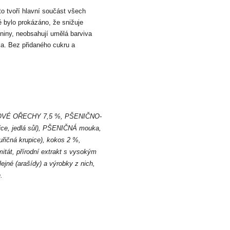
to tvoří hlavní součást všech
 bylo prokázáno, že snižuje
kniny, neobsahují umělá barviva
ka. Bez přidaného cukru a
ÍSKOVÉ OŘECHY 7,5 %, PŠENIČNO-
ice, jedlá sůl), PŠENIČNÁ mouka,
ičná krupice), kokos 2 %,
itát, přírodní extrakt s vysokým
ejné (arašídy) a výrobky z nich,
.