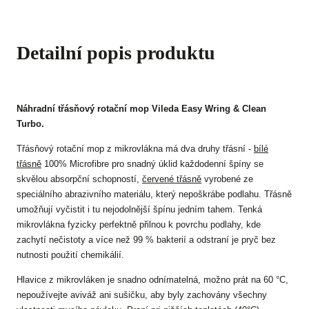
Detailní popis produktu
Náhradní třásňový rotační mop Vileda Easy Wring & Clean
Turbo.
Třásňový rotační mop z mikrovlákna má dva druhy třásní -
bílé
třásně
100% Microfibre pro snadný úklid každodenní špíny se
skvělou absorpční schopností,
červené třásně
vyrobené ze
speciálního abrazivního materiálu, který nepoškrábe podlahu. Třásně
umožňují vyčistit i tu nejodolnější špínu jedním tahem. Tenká
mikrovlákna fyzicky perfektně přilnou k povrchu podlahy, kde
zachytí nečistoty a více než 99 % bakterií a odstraní je pryč bez
nutnosti použití chemikálií.
Hlavice z mikrovláken je snadno odnímatelná, možno prát na 60 °C,
nepoužívejte aviváž ani sušičku, aby byly zachovány všechny