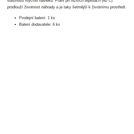
vlastnosti mycího návleku. Praní pri nižších teplotách (40°C)
prodlouží životnost náhrady a je taky šetrnější k životnímu prostředí.
Prodejní balení: 1 ks
Balení dodavatele: 6 ks