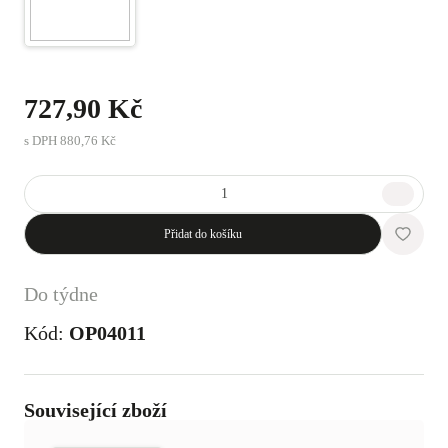
727,90 Kč
s DPH
880,76 Kč
Přidat do košíku
Do týdne
Kód:
OP04011
Související zboží