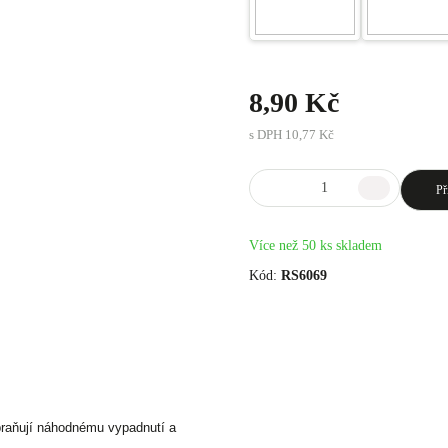
8,90 Kč
s DPH
10,77 Kč
Př
Více než 50 ks skladem
Kód:
RS6069
braňují náhodnému vypadnutí a