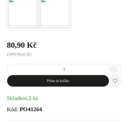
80,90 Kč
s DPH
90,61 Kč
Přidat do košíku
Skladem 2 ks
Kód:
PO41264