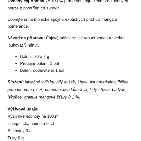
Ovocný čaj Ahmad
ze 100 % přírodních ingrediencí získávaných
pouze z prvotřídních surovin.
Dopřejte si harmonické spojení exotických příchutí manga a
pomeranče.
Návod na přípravu:
Čajový sáček zalijte vroucí vodou a nechte
louhovat 5 minut.
Balení: 20 x 2 g
Prodejní balení: 1 bal
Balení dodavatele: 1 bal
Složení:
jablečné výlisky, bílý ibišek, šípek, listy meduňky, ibišek,
přírodní aroma 7 %, pomerančová kůra 3 %, listy stévie, badyán,
lékořice, granule mangové šťávy 0,1 %.
Výživové údaje:
Výživové hodnoty na 100 ml:
Energetická hodnota 0 kJ
Bílkoviny 0 g
Tuky 0 g