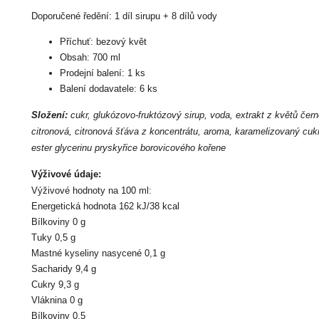
Doporučené ředění: 1 díl sirupu + 8 dílů vody
Příchuť: bezový květ
Obsah: 700 ml
Prodejní balení: 1 ks
Balení dodavatele: 6 ks
Složení:
cukr, glukózovo-fruktózový sirup, voda, extrakt z květů čern
citronová, citronová šťáva z koncentrátu, aroma, karamelizovaný cukr
ester glycerinu pryskyřice borovicového kořene
Výživové údaje:
Výživové hodnoty na 100 ml:
Energetická hodnota 162 kJ/38 kcal
Bílkoviny 0 g
Tuky 0,5 g
Mastné kyseliny nasycené 0,1 g
Sacharidy 9,4 g
Cukry 9,3 g
Vláknina 0 g
Bílkoviny 0,5