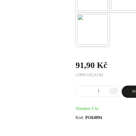
91,90 Kč
s DPH
102,93 Kč
Př
Skladem 6 ks
Kód:
PO64094