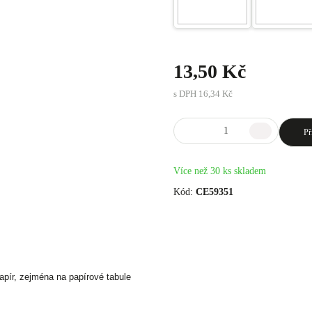
13,50 Kč
s DPH
16,34 Kč
Př
Více než 30 ks skladem
Kód:
CE59351
apír, zejména na papírové tabule