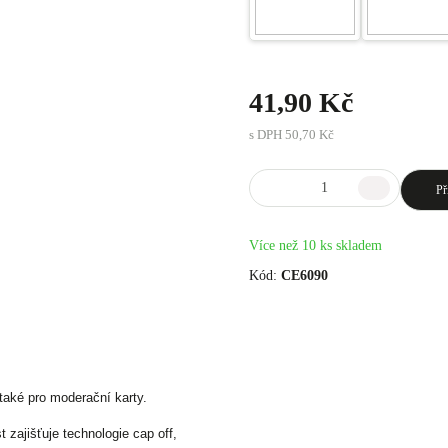
41,90 Kč
s DPH
50,70 Kč
Př
Více než 10 ks skladem
Kód:
CE6090
aké pro moderační karty.
 zajišťuje technologie cap off,