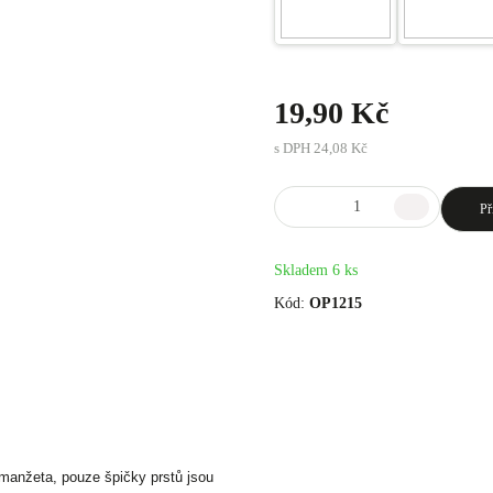
19,90 Kč
s DPH
24,08 Kč
Př
Skladem 6 ks
Kód:
OP1215
manžeta, pouze špičky prstů jsou