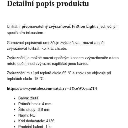
Detailní popis produktu
Unikátní
přepisovatelný zvýrazňovač FriXion Light
s jedinečným
speciálním inkoustem.
Gumovací popisovač umožňuje zvýrazňovat, mazat a opět
zvýrazňovat tolikrát, kolikrát chcete.
Zvýraznění je možné mazat opačným koncem zvýrazňovače a toto
místo opět ihned zvýraznit například jinou barvou.
Zvýraznění mizí při teplotě okolo 65 °C a znovu se objevuje při
teplotách okolo -15 °C.
https://www.youtube.com/watch?v=TYcoWX-mZT4
Barva: žlutá
Průměr hrotu: 4 mm
Šíře stopy: 3,8 mm
Náplň: NE
Kód dodavatele: 4136
Prodejní balení: 1 ks