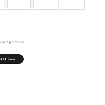
vorem pro zavěšení.
idat do košíku