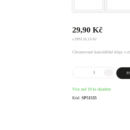
29,90 Kč
s DPH
36,18 Kč
Chromované kancelářské klipy s ot
Př
Více než 10 ks skladem
Kód:
SP51535