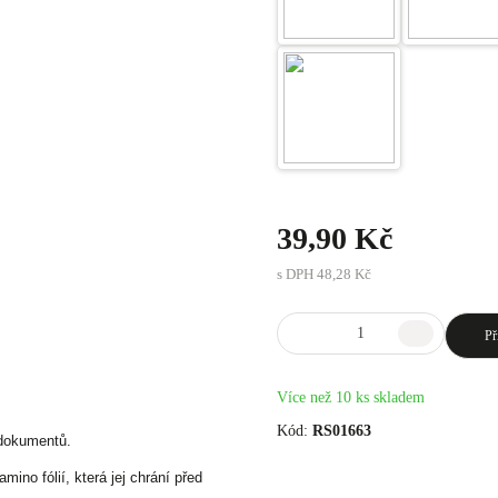
39,90 Kč
s DPH
48,28 Kč
Př
Více než 10 ks skladem
Kód:
RS01663
 dokumentů.
ino fólií, která jej chrání před