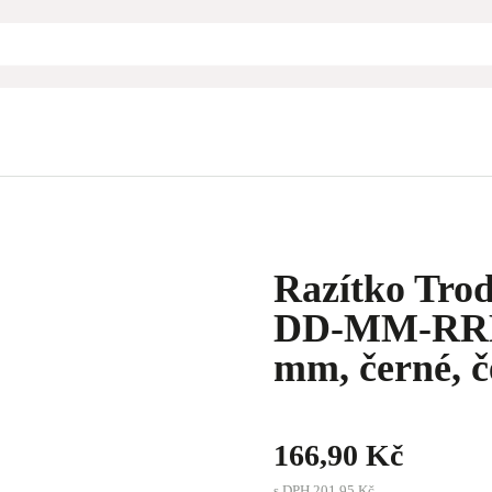
Razítko Trod
DD-MM-RRRR
mm, černé, č
166,90 Kč
s DPH
201,95 Kč