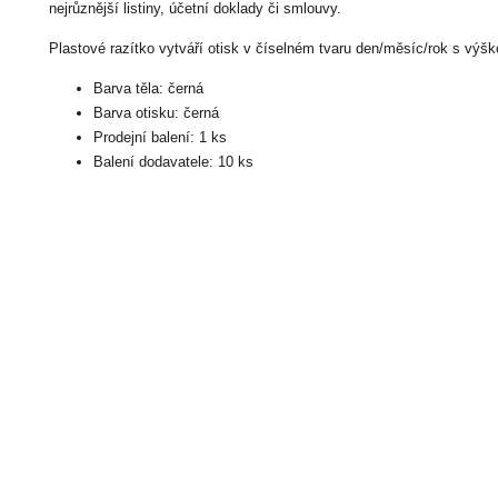
nejrůznější listiny, účetní doklady či smlouvy.
Plastové razítko vytváří otisk v číselném tvaru den/měsíc/rok s výš
Barva těla: černá
Barva otisku: černá
Prodejní balení: 1 ks
Balení dodavatele: 10 ks