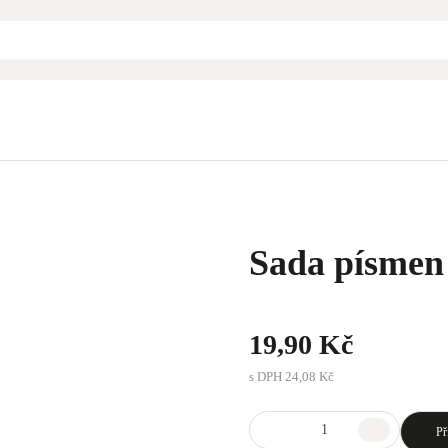
Sada písme
19,90 Kč
s DPH
24,08 Kč
Př