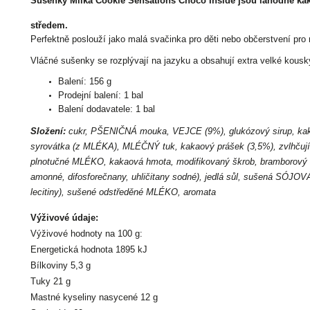
Sušenky Milka Cookie Sensations Choco Inside jsou lahodné k
středem.
Perfektně poslouží jako malá svačinka pro děti nebo občerstvení pro
Vláčné sušenky se rozplývají na jazyku a obsahují extra velké kousk
Balení: 156 g
Prodejní balení: 1 bal
Balení dodavatele: 1 bal
Složení:
cukr, PŠENIČNÁ mouka, VEJCE (9%), glukózový sirup, kak
syrovátka (z MLÉKA), MLÉČNÝ tuk, kakaový prášek (3,5%), zvlhčující
plnotučné MLÉKO, kakaová hmota, modifikovaný škrob, bramborový škr
amonné, difosforečnany, uhličitany sodné), jedlá sůl, sušená SÓJO
lecitiny), sušené odstředěné MLÉKO, aromata
Výživové údaje:
Výživové hodnoty na 100 g:
Energetická hodnota 1895 kJ
Bílkoviny 5,3 g
Tuky 21 g
Mastné kyseliny nasycené 12 g