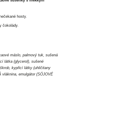
akaové sušenky s měkkým
 nečekané hosty.
y čokolády.
aové máslo, palmový tuk, sušená
 látka (glycerol), sušené
ob, kypřicí látky (uhličitany
VÁ vláknina, emulgátor (SÓJOVÉ