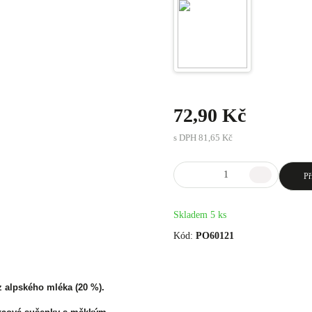
72,90 Kč
s DPH
81,65 Kč
Př
Skladem 5 ks
Kód:
PO60121
 alpského mléka (20 %).