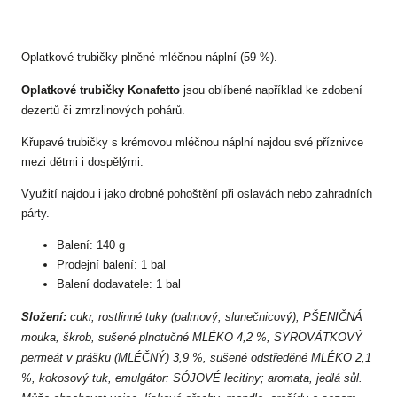
Oplatkové trubičky plněné mléčnou náplní (59 %).
Oplatkové trubičky Konafetto
jsou oblíbené například ke zdobení
dezertů či zmrzlinových pohárů.
Křupavé trubičky s krémovou mléčnou náplní najdou své příznivce
mezi dětmi i dospělými.
Využití najdou i jako drobné pohoštění při oslavách nebo zahradních
párty.
Balení: 140 g
Prodejní balení: 1 bal
Balení dodavatele: 1 bal
Složení:
cukr, rostlinné tuky (palmový, slunečnicový), PŠENIČNÁ
mouka, škrob, sušené plnotučné MLÉKO 4,2 %, SYROVÁTKOVÝ
permeát v prášku (MLÉČNÝ) 3,9 %, sušené odstředěné MLÉKO 2,1
%, kokosový tuk, emulgátor: SÓJOVÉ lecitiny; aromata, jedlá sůl.