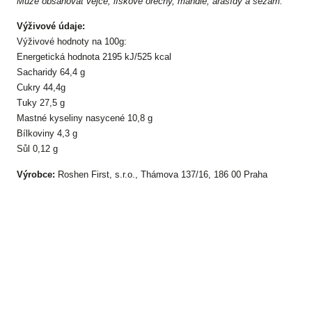
Může obsahovat vejce, lískové ořechy, mandle, arašídy a sezam.
Výživové údaje:
Výživové hodnoty na 100g:
Energetická hodnota
2195 kJ/525 kcal
Sacharidy 64,4 g
Cukry 44,4g
Tuky 27,5 g
Mastné kyseliny nasycené 10,8 g
Bílkoviny 4,3 g
Sůl 0,12 g
Výrobce:
Roshen First, s.r.o., Thámova 137/16, 186 00 Praha