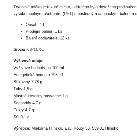
Trvanlivé mléko je tekuté mléko, u kterého bylo dosaženo prodloužení
vysokotepelným ošetřením (UHT) s následným aseptickým balením d
Obsah: 1 l
Prodejní balení: 1 ks
Balení dodavatele: 12 ks
Složení:
MLÉKO
Výživové údaje:
Výživové hodnoty na 100 ml:
Energetická hodnota 795 kJ
Bílkoviny 7,78 g
Tuky 1,5 g
Mastné kyseliny nasycené 1 g
Sacharidy 4,7 g
Cukry 4,7 g
Sůl 0,1 g
Výrobce:
Mlékárna Hlinsko, a.s., Kouty 53, 539 01 Hlinsko