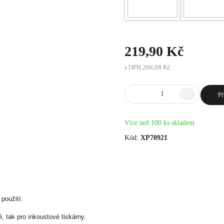
219,90 Kč
s DPH
266,08 Kč
Př
Více než 100 ks skladem
Kód:
XP70921
použití.
é, tak pro inkoustové tiskárny.