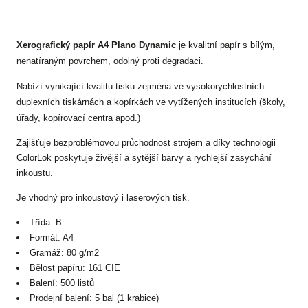
Xerografický papír A4 Plano Dynamic
je kvalitní papír s bílým,
nenatíraným povrchem, odolný proti degradaci.
Nabízí vynikající kvalitu tisku zejména ve vysokorychlostních
duplexních tiskárnách a kopírkách ve vytížených institucích (školy,
úřady, kopírovací centra apod.)
Zajišťuje bezproblémovou průchodnost strojem a díky technologii
ColorLok poskytuje živější a sytější barvy a rychlejší zasychání
inkoustu.
Je vhodný pro inkoustový i laserových tisk.
Třída: B
Formát: A4
Gramáž: 80 g/m2
Bělost papíru: 161 CIE
Balení: 500 listů
Prodejní balení: 5 bal (1 krabice)