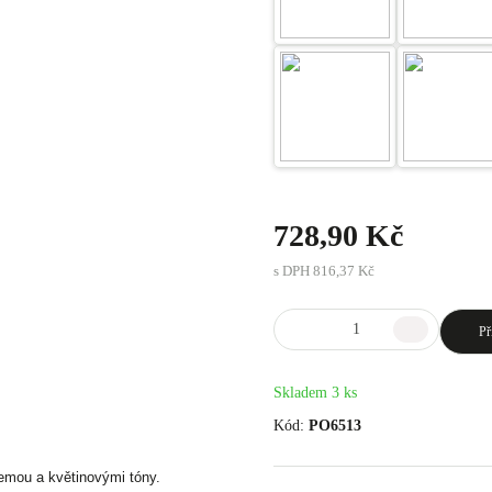
728,90 Kč
s DPH
816,37 Kč
Př
Skladem 3 ks
Kód:
PO6513
emou a květinovými tóny.