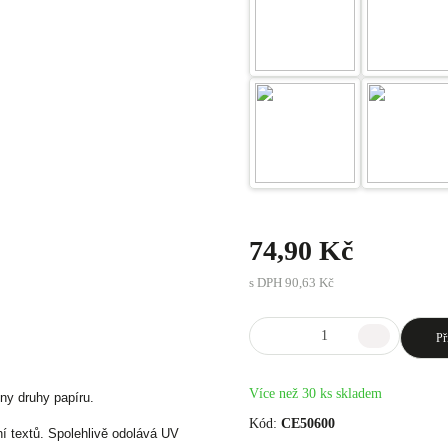
74,90 Kč
s DPH
90,63 Kč
Př
Více než 30 ks skladem
ny druhy papíru.
Kód:
CE50600
í textů. Spolehlivě odolává UV