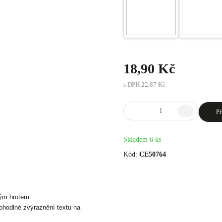
18,90 Kč
s DPH
22,87 Kč
Př
Skladem 6 ks
Kód:
CE50764
ým hrotem.
pohodlné zvýraznění textu na