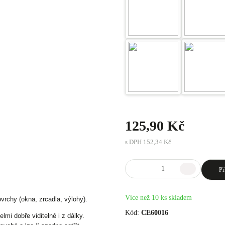
125,90 Kč
s DPH
152,34 Kč
Př
Více než 10 ks skladem
vrchy (okna, zrcadla, výlohy).
Kód:
CE60016
mi dobře viditelné i z dálky.