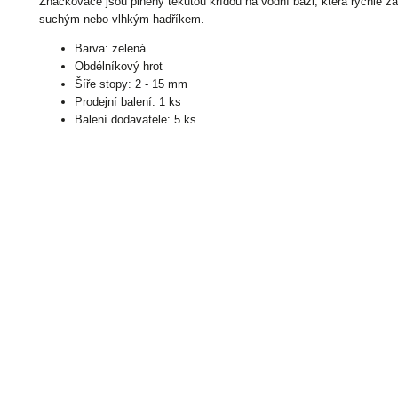
Značkovače jsou plněny tekutou křídou na vodní bázi, která rychle zas
suchým nebo vlhkým hadříkem.
Barva: zelená
Obdélníkový hrot
Šíře stopy: 2 - 15 mm
Prodejní balení: 1 ks
Balení dodavatele: 5 ks